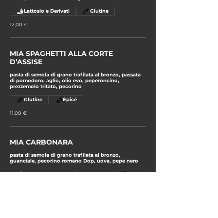
Lattosio e Derivati
Glutine
12,00 €
MIA SPAGHETTI ALLA CORTE
D’ASSISE
pasta di semola di grano trafilata al bronzo, passata
di pomodoro, aglio, olio evo, peperoncino,
prezzemolo tritato, pecorino
Glutine
Épicé
11,00 €
MIA CARBONARA
pasta di semola di grano trafilata al bronzo,
guanciale, pecorino romano Dop, uova, pepe nero
Lattosio e Derivati
Glutine
Œuf
12,00 €
STRONCATURA CALABRESE