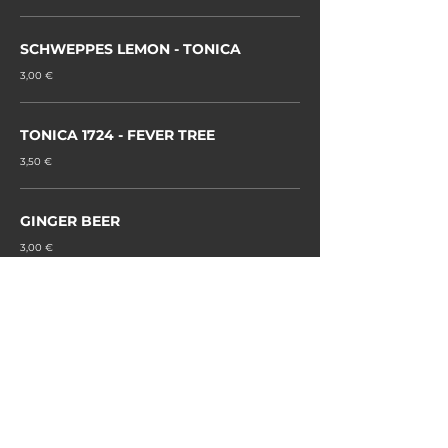
SCHWEPPES LEMON - TONICA
3,00 €
TONICA 1724 - FEVER TREE
3,50 €
GINGER BEER
3,00 €
SUCCO DI FRUTTA
ace - pesca - pera - mirtillo
2,50 €
BERGOTTO
3,50 €