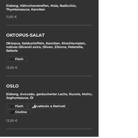
Eisberg, Hähnchenstreifen, Mais, Radicchio,
Thymiansauce, Karotten
11,00 €
OKTOPUS-SALAT
Oktopus, Salzkartoffeln, Karotten, Kirschtomaten,
natives Olivenöl extra, Oliven, Zitrone, Petersilie,
Sellerie
Fisch
13,00 €
OSLO
Eisberg, Avocado, geräucherter Lachs, Rucola, Mohn,
Joghurtsauce, Öl
Fisch
Lattosio e Derivati
Glutine
12,00 €