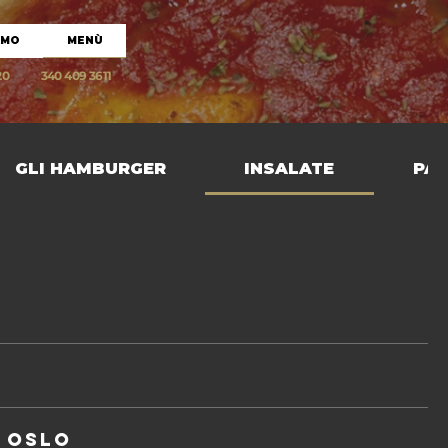
AMO
MENÙ
20
340 409 3611
GLI HAMBURGER
INSALATE
PAN
OSLO